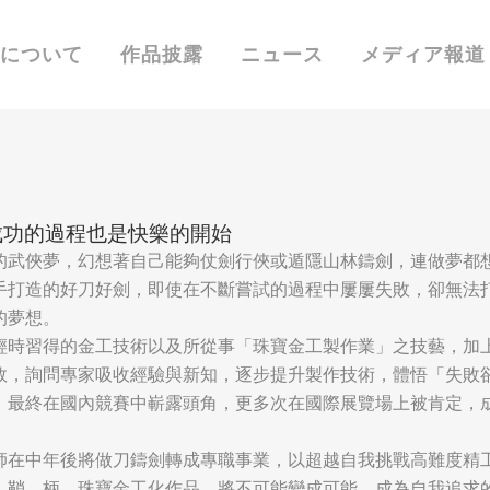
Aについて
作品披露
ニュース
メディア報道
成功的過程也是快樂的開始
的武俠夢，幻想著自己能夠仗劍行俠或遁隱山林鑄劍，連做夢都
手打造的好刀好劍，即使在不斷嘗試的過程中屢屢失敗，卻無法
的夢想。
輕時習得的金工技術以及所從事「珠寶金工製作業」之技藝，加
敗，詢問專家吸收經驗與新知，逐步提升製作技術，體悟「失敗
，最終在國內競賽中嶄露頭角，更多次在國際展覽場上被肯定，
。
師在中年後將做刀鑄劍轉成專職事業，以超越自我挑戰高難度精
、鞘、柄、珠寶金工化作品，將不可能變成可能，成為自我追求