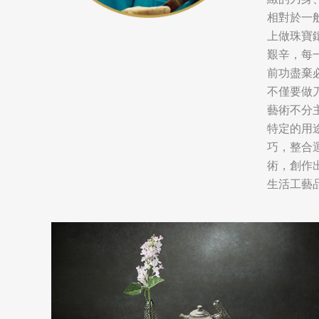
相對於一
上做珠寶
艱辛，每
前功盡棄
不僅要做
藝術不分
特定的用
巧，整合
術，創作
生活工藝