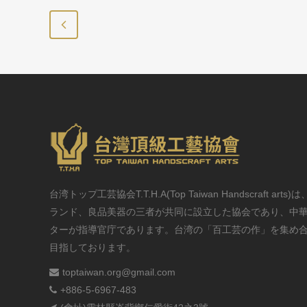
台湾トップ工芸協会T.T.H.A(Top Taiwan Handscraft ar
ランド、良品美器の三者が共同に設立した協会であり、中
ターが指導官庁であります。台湾の「百工芸の作」を集め
目指しております。
toptaiwan.org@gmail.com
+886-5-6967-483