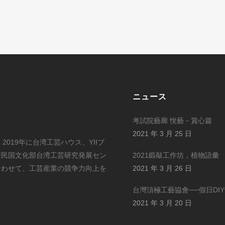
ニュース
考試院藝廊 悅藝－賞心篇
2021 年 3 月 25 日
ts)は、2019年に台湾工芸ハウス、YIIブ
華民国文化部台湾工芸研究発展セン
2021鍛敲工作坊，植物語彙
合わせて、工芸産業の競争力向上を
2021 年 3 月 26 日
台灣頂極工藝協會──假日DI
2021 年 3 月 20 日