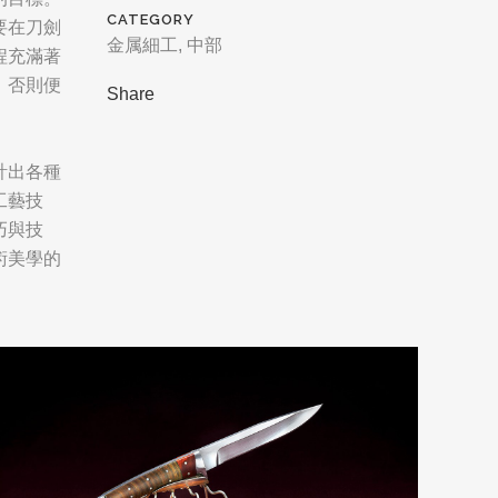
CATEGORY
要在刀劍
金属細工, 中部
程充滿著
，否則便
Share
計出各種
工藝技
巧與技
術美學的