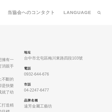
当協会へのコンタクト
LANGUAGE
地址
台中市北屯區梅川東路四段103號
想擁有一
打消親手
電話
0932-644-676
上不斷的
市話
卻是快樂
04-2247-6477
成就了幼
品牌名稱
工打造精
遠芳金屬工藝坊
的目標。