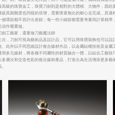
般高級的珠寶金工，珠寶刀劍則是相對的大體積、大物件，因此
鑲嵌其困難度也同樣的倍增，需要懷著無比的耐心去完成，其過
一個環節都不容許出差錯；每一些小細節都需要考量與計算精準
必須作廢重做。
刀劍工藝家，還要做刀藝魔法師
主次，刀劍可視為藝術品及設計品，它可以用珠寶裝飾也可以設
途。此外以不同思維設計複合媒材作品，以金屬結構技術及金屬
運用多元媒材，將各種不同屬性的材質融合一體，以結合工藝技
出多層次和交迭色彩的複合媒材產品，打造出為生活增添更多藝
品。