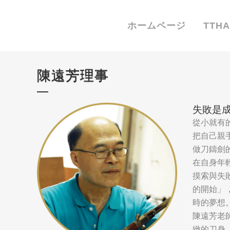
ホームページ
TTH
陳遠芳理事
失敗是
從小就有
把自己親
做刀鑄劍
在自身年
摸索與失
的開始」
時的夢想
陳遠芳老
緻的刀身